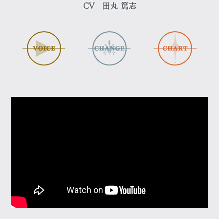
CV
田丸 篤志