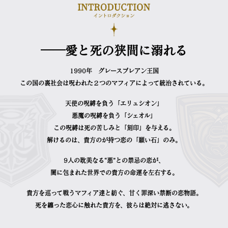
――愛と死の狭間に溺れる
1990年 グレースブレアン王国
この国の裏社会は呪われた２つのマフィアによって統治されている。
天使の呪縛を負う「エリュシオン」
悪魔の呪縛を負う「シェオル」
この呪縛は死の苦しみと「刻印」を与える。
解けるのは、貴方のが持つ恋の「願い石」のみ。
9人の耽美なる“悪”との禁忌の恋が、
闇に包まれた世界での貴方の命運を左右する。
貴方を巡って戦うマフィア達と紡ぐ、甘く罪深い禁断の恋物語。
死を纏った恋心に触れた貴方を、彼らは絶対に逃さない。