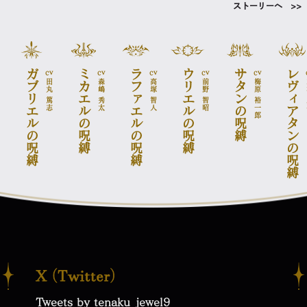
ストーリーへ >>
ガブリエル
ミカエル
ラファエル
ウリエル
サタン
レヴィアタン
cv
cv
cv
cv
cv
田丸 篤志
森嶋 秀太
高塚 智人
前野 智昭
梅原 裕一郎
の呪縛
の呪縛
の呪縛
の呪縛
の呪縛
の呪縛
Tweets by tenaku_jewel9